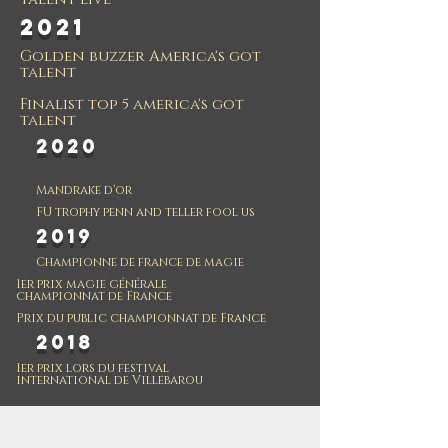
2021
Golden buzzer America's got
talent
Finalist top 5 america's got
talent
2020
Mandrake d'or
FU trophy penn and teller fool us
2019
Championne de france de magie
1er prix magie générale
championnat
de
France
Prix du public
championnat
de
France
2018
1er prix lors du festival
international
de
Villebarou