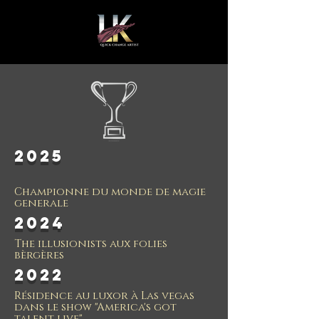
2025
Championne du monde de magie
generale
2024
The illusionists aux folies
bèrgères
2022
Résidence au luxor à Las vegas
dans le show "America's got
talent live"