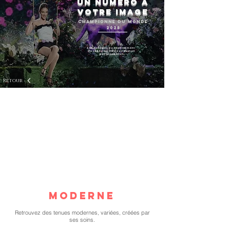
Un numéro à
votre image
Championne du monde
2025
Léa Kyle propose un numéro
de changement de costumes
personnalisés.
Retour
Moderne
Retrouvez des tenues modernes, variées, créées par
ses soins.