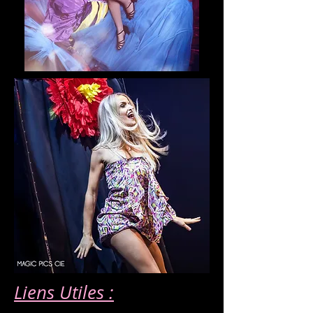
Liens Utiles :