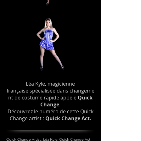
Léa Kyle, magicienne
française
spécialisée
dans changeme
nt de costume rapide appelé
Quick
Change
.
Découvrez le numéro de cette Quick
Change artist :
Quick Change Act
.
Quick Change Artist : Léa Kyle, Quick Change Act