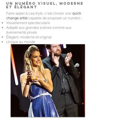
Un numéro visuel, moderne
et élégant
Faire appel à Léa Kyle, c’est choisir une
quick
change artist
capable de proposer un numéro :
Visuellement spectaculaire
Adapté aux grandes scènes comme aux
événements privés
Élégant, moderne et original
Unique au monde