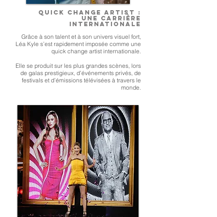
Quick change artist :
Une carrière
internationale
Grâce à son talent et à son univers visuel fort,
Léa Kyle s’est rapidement imposée comme une
quick change artist internationale.
Elle se produit sur les plus grandes scènes, lors
de galas prestigieux, d’événements privés, de
festivals et d’émissions télévisées à travers le
monde.