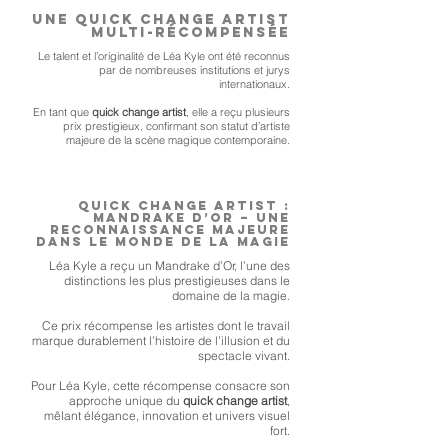
Une quick change artist
multi-récompensée
Le talent et l’originalité de Léa Kyle ont été reconnus
par de nombreuses institutions et jurys
internationaux.
En tant que
quick change artist
, elle a reçu plusieurs
prix prestigieux, confirmant son statut d’artiste
majeure de la scène magique contemporaine.
Quick change artist :
Mandrake d’Or – Une
reconnaissance majeure
dans le monde de la magie
Léa Kyle a reçu un Mandrake d’Or, l’une des
distinctions les plus prestigieuses dans le
domaine de la magie.
Ce prix récompense les artistes dont le travail
marque durablement l’histoire de l’illusion et du
spectacle vivant.
Pour Léa Kyle, cette récompense consacre son
approche unique du
quick change artist
,
mêlant élégance, innovation et univers visuel
fort.