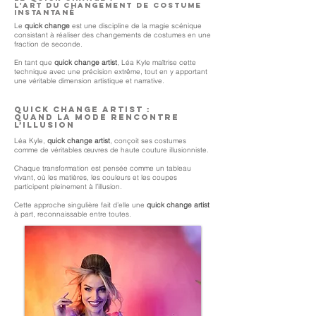
l'art du changement de costume
instantané
Le
quick change
est une discipline de la magie scénique
consistant à réaliser des changements de costumes en une
fraction de seconde.
En tant que
quick change artist
, Léa Kyle maîtrise cette
technique avec une précision extrême, tout en y apportant
une véritable dimension artistique et narrative.
Quick change artist :
Quand la mode rencontre
l’illusion
Léa Kyle,
quick change artist
, conçoit ses costumes
comme de véritables œuvres de haute couture illusionniste.
Chaque transformation est pensée comme un tableau
vivant, où les matières, les couleurs et les coupes
participent pleinement à l’illusion.
Cette approche singulière fait d’elle une
quick change artist
à part, reconnaissable entre toutes.