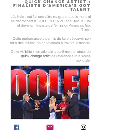
Quick change artist :
Finaliste d’America’s Got
Talent
Léa Kyle s’est fait connaître du grand public mondial
en décrochant le GOLDEN BUZZER de Heidi KLUM
et devenant finaliste de l’émission America’s Got
Talent.
Cette performance a permis de faire découvrir son
art à des millions de spectateurs à travers le monde.
Cette visibilité internationale a confirmé son statut de
quick change artist
de référence sur la scène
mondiale.