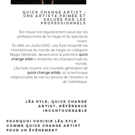
Quick change artist :
Une artiste primée et
saluée par les
professionnels
Son travail est régulièrement salué par les
professionnels de la magie et du spectacle
vivant.
En effet, en Juillet 2025, Léa Kyle remporte les
championnat du monde de magie en catégorie
Magie Générale, devant ainsi la première
quick
change artist
a remporter les championnats du
monde.
Léa Kyle incarne une nouvelle génération de
quick change artists
, où la technique
irréprochable se met au service de l’émotion et
de l’esthétique.
Léa Kyle, quick change
artist, référence
incontournable
Pourquoi choisir Léa Kyle
comme quick change artist
pour un événement