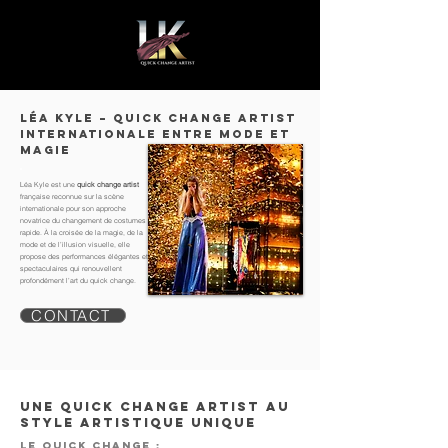
Léa Kyle – Quick Change Artist
internationale entre mode et
magie
Léa Kyle est une
quick change artist
française reconnue sur la scène
internationale pour son approche
novatrice du changement de costumes
rapide. À la croisée de la magie, de la
mode et de l’illusion visuelle, elle
propose des performances élégantes et
spectaculaires qui renouvellent
profondément l’art du quick change.
CONTACT
Une quick change artist au
style artistique unique
Le quick change :